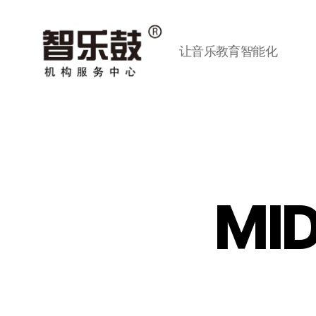
让音乐教育智能化
智
乐
鼓
机
构
服
务
中
MI
心