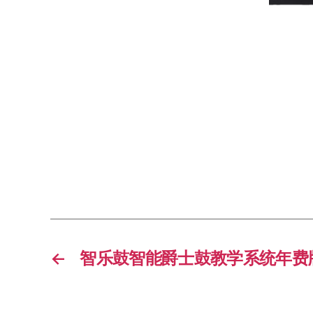
←
智乐鼓智能爵士鼓教学系统年费