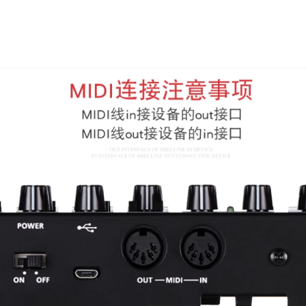
连
作
日
接
者
期
注
意
事
项