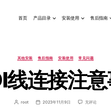
首页
产品目录
安装使用
售后指南
分
其他安装
售后指南
安装使用
常见问题
类
DI线连接注
MIDI
root
2023年11月9日
无评论
文
发
线
章
布