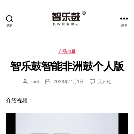
搜索
菜单
智
乐
鼓
机
分
产品目录
构
类
智乐鼓智能非洲鼓个人版
服
务
中
智
root
2023年11月1日
无评论
文
发
心
乐
章
布
鼓
作
日
介绍视频：
智
者
期
能
非
洲
鼓
个