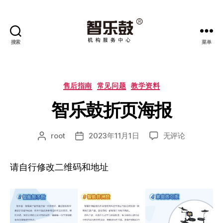
搜索
菜单
智
乐
鼓
机
分
售后指南
常见问题
教学资料
构
类
智乐鼓折页海报
服
务
中
智
root
2023年11月1日
无评论
文
发
心
乐
章
布
鼓
作
日
请自行修改二维码和地址
折
者
期
页
海
报